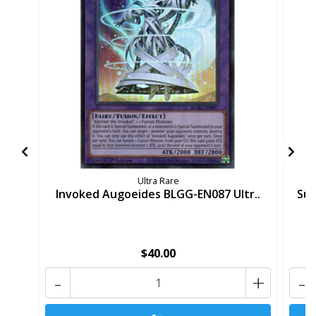
Ultra Rare
Invoked Augoeides BLGG-EN087 Ultr..
Sum
$40.00
-
+
-