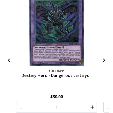
Ultra Rare
Destiny Hero - Dangerous carta yu..
De
$30.00
-
+
-