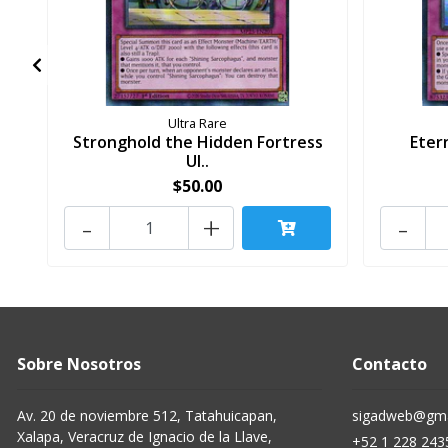
Ultra Rare
Stronghold the Hidden Fortress
Eter
Ul..
$50.00
-
+
-
Sobre Nosotros
Contacto
Av. 20 de noviembre 512, Tatahuicapan,
sigadweb@gma
Xalapa, Veracruz de Ignacio de la Llave,
+52 1 228 243