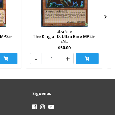
Ultra Rare
e MP25-
The King of D. Ultra Rare MP25-
EN..
$50.00
-
+
Síguenos