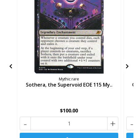
Mythic rare
Sothera, the Supervoid EOE 115 My..
Ob
$100.00
-
+
-