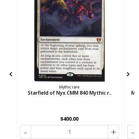
Mythic rare
Starfield of Nyx CMM 840 Mythic r..
Ma
$400.00
-
+
-