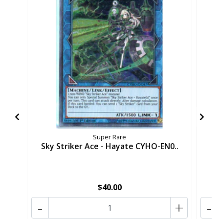
Super Rare
Sky Striker Ace - Hayate CYHO-EN0..
Sk
$40.00
-
+
-