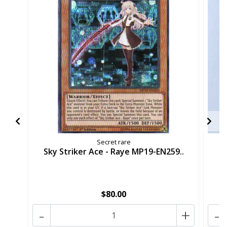
Secret rare
Sky Striker Ace - Raye MP19-EN259..
$80.00
-
+
-