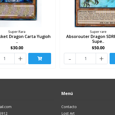
Super Rara
Super rare
okket Dragon Carta Yugioh
Absorouter Dragon SDR
..
Supe..
$30.00
$50.00
+
-
+
Menú
il.com
Contacto
5912
Lost Art