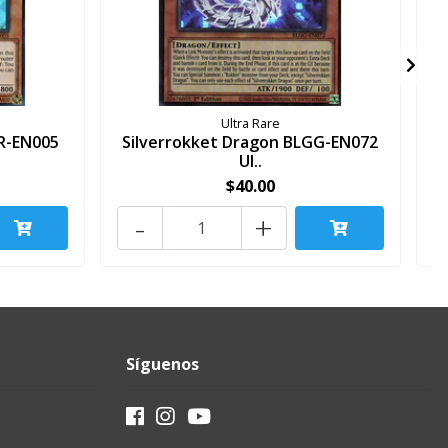
Ultra Rare
R-EN005
Silverrokket Dragon BLGG-EN072
Ul..
$40.00
-
+
Síguenos