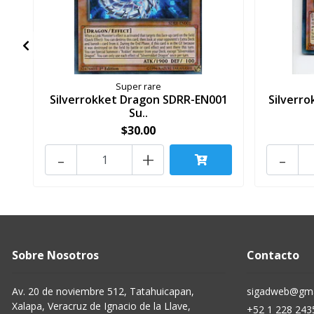
Super rare
Silverrokket Dragon SDRR-EN001
Silverr
Su..
$30.00
-
+
-
Sobre Nosotros
Contacto
Av. 20 de noviembre 512, Tatahuicapan,
sigadweb@gma
Xalapa, Veracruz de Ignacio de la Llave,
+52 1 228 243