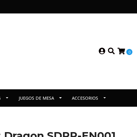
0
G
JUEGOS DE MESA
ACCESORIOS
et Dragon SDRR-EN001