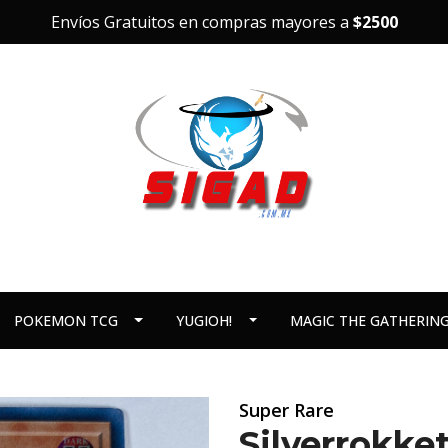
Envíos Gratuitos en compras mayores a
$2500
POKEMON TCG
YUGIOH!
MAGIC THE GATHERIN
Super Rare
Silverrokk