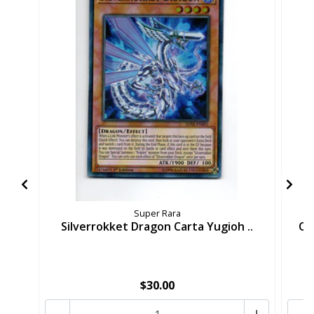
Super Rara
Silverrokket Dragon Carta Yugioh ..
Qu
$30.00