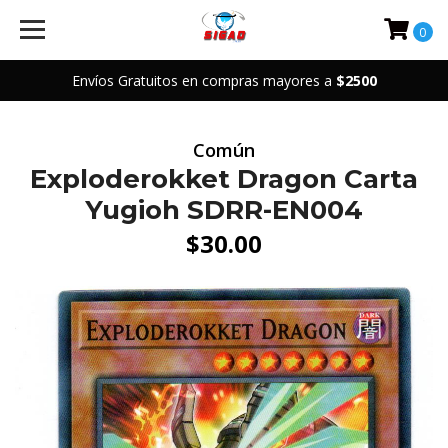
0
Envíos Gratuitos en compras mayores a
$2500
Común
Exploderokket Dragon Carta
Yugioh SDRR-EN004
$30.00