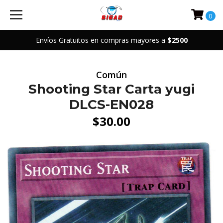
0
Envíos Gratuitos en compras mayores a
$2500
Común
Shooting Star Carta yugi
DLCS-EN028
$30.00