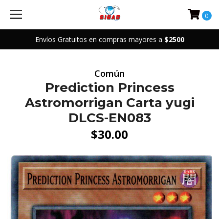
0
Envíos Gratuitos en compras mayores a
$2500
Común
Prediction Princess
Astromorrigan Carta yugi
DLCS-EN083
$30.00