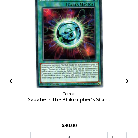
Común
Sabatiel - The Philosopher's Ston..
R
$30.00