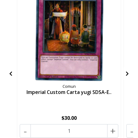
Comun
Imperial Custom Carta yugi SDSA-E..
P
$30.00
-
+
-