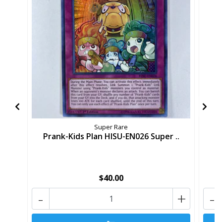
Super Rare
Prank-Kids Plan HISU-EN026 Super ..
P
$40.00
-
+
-