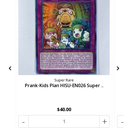
Super Rare
Prank-Kids Plan HISU-EN026 Super ..
Pr
$40.00
-
+
-