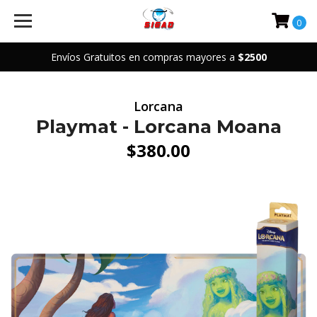
0
Envíos Gratuitos en compras mayores a
$2500
Lorcana
Playmat - Lorcana Moana
$380.00