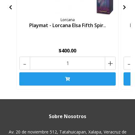
Lorcana
Playmat - Lorcana Elsa Fifth Spir..
Pl
$400.00
-
+
-
Sobre Nosotros
Av. 20 de noviembre 512, Tatahuicapan, Xalapa, Veracruz de