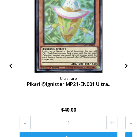
Ultra rare
Pikari @Ignister MP21-EN001 Ultra..
P
$40.00
-
+
-