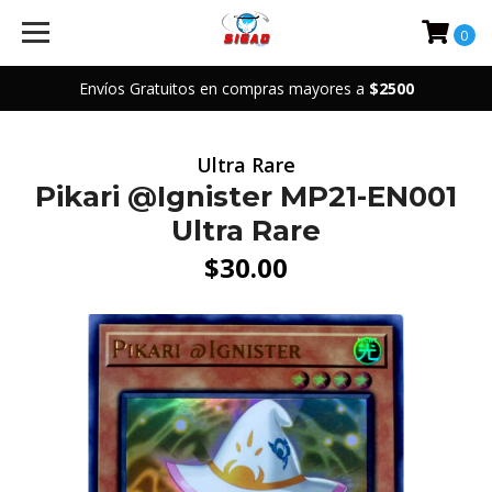
0
Envíos Gratuitos en compras mayores a
$2500
Ultra Rare
Pikari @Ignister MP21-EN001
Ultra Rare
$30.00