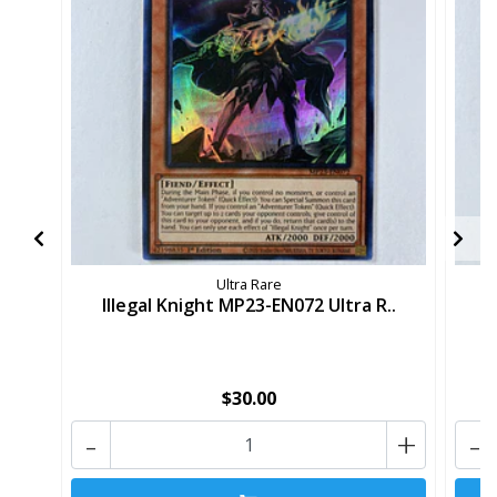
Ultra Rare
Illegal Knight MP23-EN072 Ultra R..
P
$30.00
-
+
-