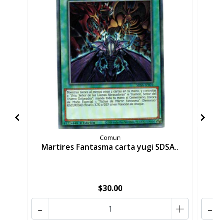
Comun
Martires Fantasma carta yugi SDSA..
P
$30.00
-
+
-