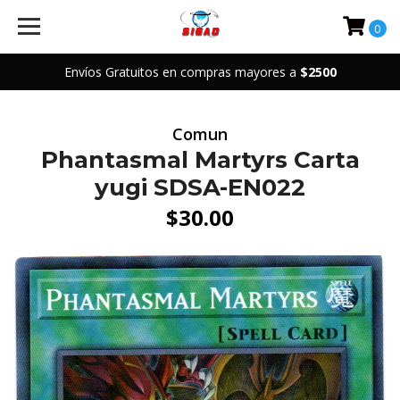
0
Envíos Gratuitos en compras mayores a
$2500
Comun
Phantasmal Martyrs Carta
yugi SDSA-EN022
$30.00