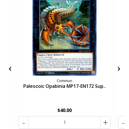
Commun
Paleozoic Opabinia MP17-EN172 Sup..
P
$40.00
-
+
-