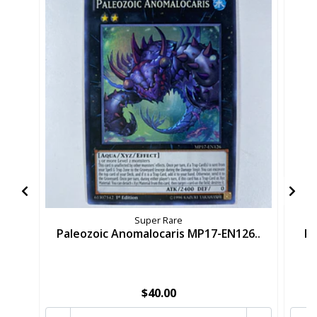
Super Rare
Paleozoic Anomalocaris MP17-EN126..
Pa
$40.00