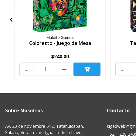
Maldito Games
Coloretto - Juego de Mesa
Ta
$240.00
-
+
-
Sobre Nosotros
Contacto
Av. 20 de noviembre 512, Tatahuicapan,
sigadweb@gma
Xalapa, Veracruz de Ignacio de la Llave,
+52 1 228 243