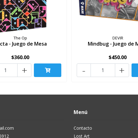
The Op
DEVIR
cta - Juego de Mesa
Mindbug - Juego de 
$360.00
$450.00
+
-
+
Menú
il.com
Contacto
5912
Lost Art