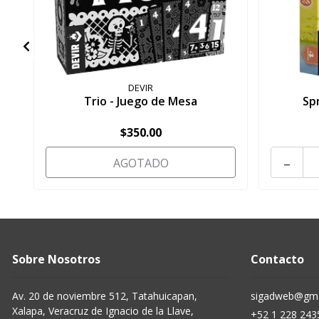
DEVIR
Trio - Juego de Mesa
Sp
$350.00
-
AGOTADO
Sobre Nosotros
Contacto
Av. 20 de noviembre 512, Tatahuicapan,
sigadweb@gma
Xalapa, Veracruz de Ignacio de la Llave,
+52 1 228 243