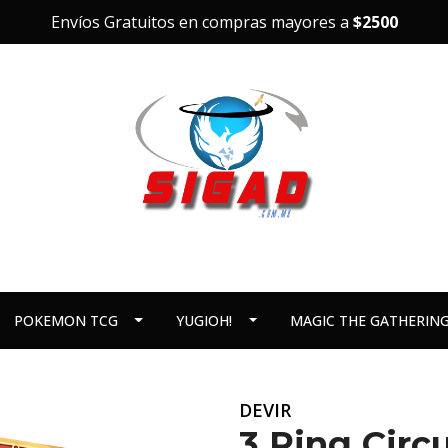
Envíos Gratuitos en compras mayores a
$2500
POKEMON TCG
YUGIOH!
MAGIC THE GATHERIN
DEVIR
3 Ring Circ