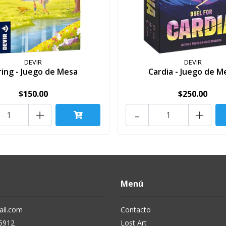
DEVIR
DEVIR
ring - Juego de Mesa
Cardia - Juego de M
$150.00
$250.00
+
-
+
Menú
il.com
Contacto
5912
Lost Art