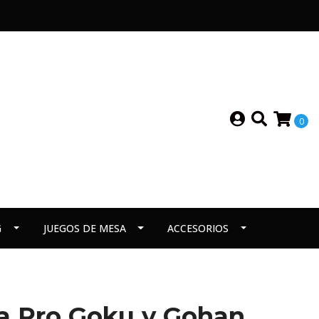
0
G
JUEGOS DE MESA
ACCESORIOS
ra Pro Goku y Gohan