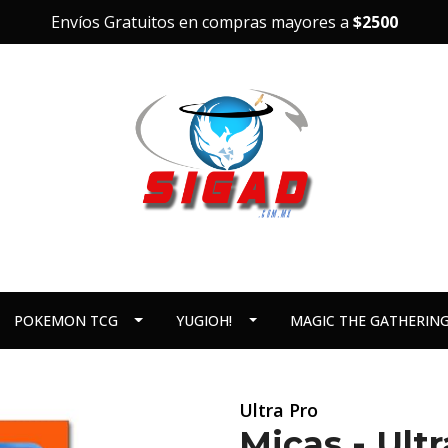
Envíos Gratuitos en compras mayores a
$2500
POKEMON TCG
YUGIOH!
MAGIC THE GATHERIN
Ultra Pro
Micas - Ult