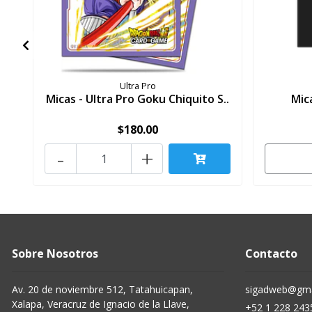
Ultra Pro
Micas - Ultra Pro Goku Chiquito S..
Mic
$180.00
-
+
Sobre Nosotros
Contacto
Av. 20 de noviembre 512, Tatahuicapan,
sigadweb@gma
Xalapa, Veracruz de Ignacio de la Llave,
+52 1 228 243