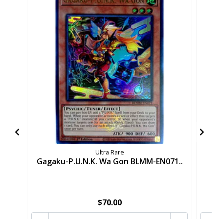
Ultra Rare
Gagaku-P.U.N.K. Wa Gon BLMM-EN071..
J
$70.00