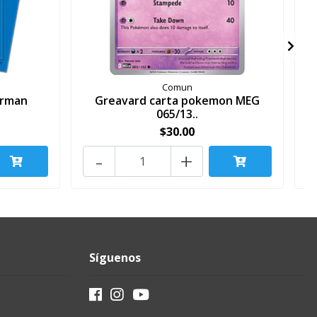
Comun
erman
Greavard carta pokemon MEG
065/13..
$30.00
-
+
Síguenos