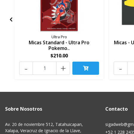
Ultra Pro
Micas Standard - Ultra Pro
Micas - 
Pokemo..
$210.00
-
+
-
Sobre Nosotros
Contacto
Av. 20 de noviembre 512, Tatahuicapan,
sigadweb@gma
Xalapa, Veracruz de Ignacio de la Llave,
+52 1 228 243