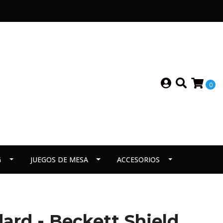
0
G
JUEGOS DE MESA
ACCESORIOS
ard - Beckett Shield