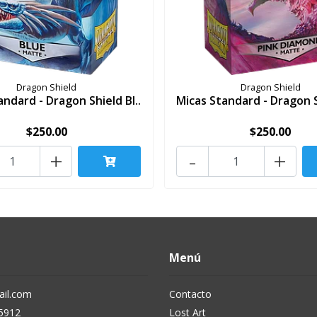
Dragon Shield
Dragon Shield
andard - Dragon Shield Bl..
Micas Standard - Dragon Sh
$250.00
$250.00
+
-
+
Menú
il.com
Contacto
5912
Lost Art