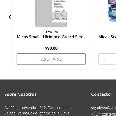
Ultra Pro
Micas Small - Ultimate Guard Slee..
Micas St
$90.00
-
AGOTADO
Sobre Nosotros
Contacto
Av. 20 de noviembre 512, Tatahuicapan,
sigadweb@gma
Xalapa, Veracruz de Ignacio de la Llave,
+52 1 228 243