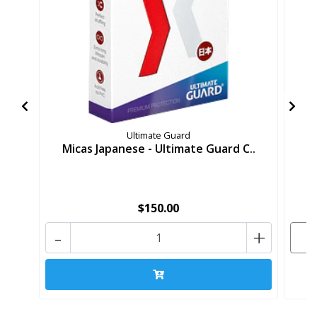
Ultimate Guard
Micas Japanese - Ultimate Guard C..
M
$150.00
-
+