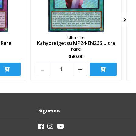
Ultra rare
 Rare
Kahyoreigetsu MP24-EN266 Ultra
A
rare
$40.00
-
+
Síguenos