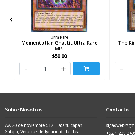
Ultra Rare
Mementotlan Ghattic Ultra Rare
The Kin
MP..
$50.00
-
+
-
Sobre Nosotros
Contacto
Av. 20 de noviembre 512, Tatahuicapan,
sigadweb@gma
Xalapa, Veracruz de Ignacio de la Llave,
+52 1 228 243