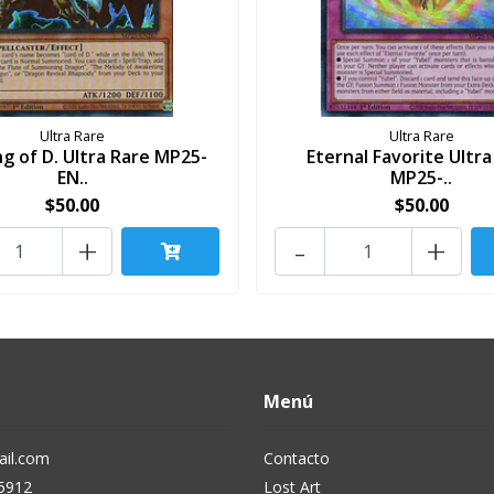
Ultra Rare
Ultra Rare
g of D. Ultra Rare MP25-
Eternal Favorite Ultra
EN..
MP25-..
$50.00
$50.00
+
-
+
Menú
il.com
Contacto
5912
Lost Art