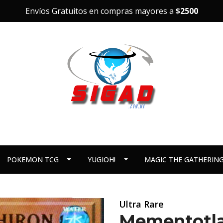
Envíos Gratuitos en compras mayores a
$2500
POKEMON TCG
YUGIOH!
MAGIC THE GATHERIN
Ultra Rare
Mementotla