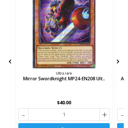
Ultra rare
Mirror Swordknight MP24-EN208 Ult..
Al
$40.00
-
+
-