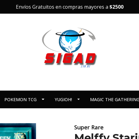
Envíos Gratuitos en compras mayores a
$2500
POKEMON TCG
YUGIOH!
MAGIC THE GATHERIN
Super Rare
Melffy Sta