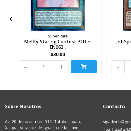
Super Rare
Melffy Staring Contest POTE-
Jet Sp
EN063..
$30.00
-
+
-
Sobre Nosotros
Contacto
Av. 20 de noviembre 512, Tatahuicapan,
sigadweb@gma
Xalapa, Veracruz de Ignacio de la Llave,
+52 1 228 243