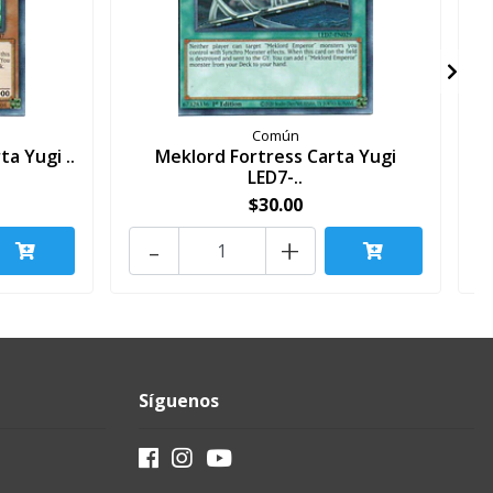
Común
a Yugi ..
Meklord Fortress Carta Yugi
T
LED7-..
$30.00
-
+
Síguenos