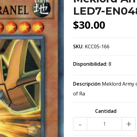
LED7-EN04
$30.00
SKU:
KCC05-166
Disponibilidad:
8
Descripción
Meklord Army of
of Ra
Cantidad
-
+