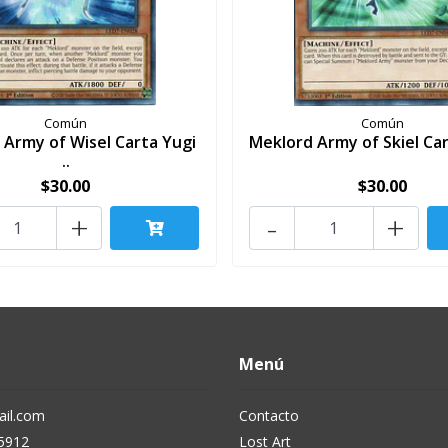
Común
Común
 Army of Wisel Carta Yugi
Meklord Army of Skiel Cart
..
$30.00
$30.00
+
-
+
Menú
il.com
Contacto
5912
Lost Art