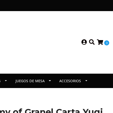
0
G
JUEGOS DE MESA
ACCESORIOS
y of Granel Carta Yugi