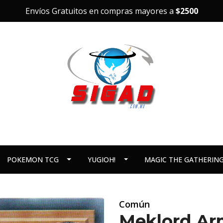
Envíos Gratuitos en compras mayores a
$2500
POKEMON TCG
YUGIOH!
MAGIC THE GATHERIN
Común
Meklord Arm