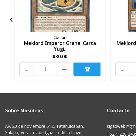
Común
Meklord Emperor Granel Carta
Meklord
Yugi..
$30.00
-
+
-
Sobre Nosotros
Contacto
Av. 20 de noviembre 512, Tatahuicapan,
sigadweb@gma
Xalapa, Veracruz de Ignacio de la Llave,
+52 1 228 243