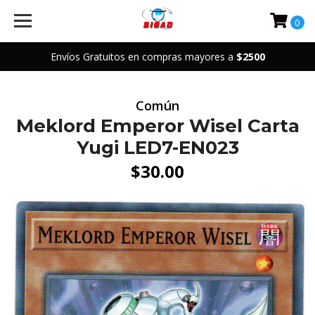
0
Envíos Gratuitos en compras mayores a
$2500
Común
Meklord Emperor Wisel Carta
Yugi LED7-EN023
$30.00