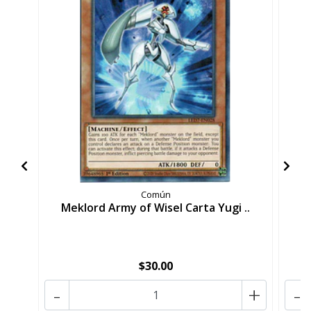
Común
Meklord Army of Wisel Carta Yugi ..
M
$30.00
-
+
-