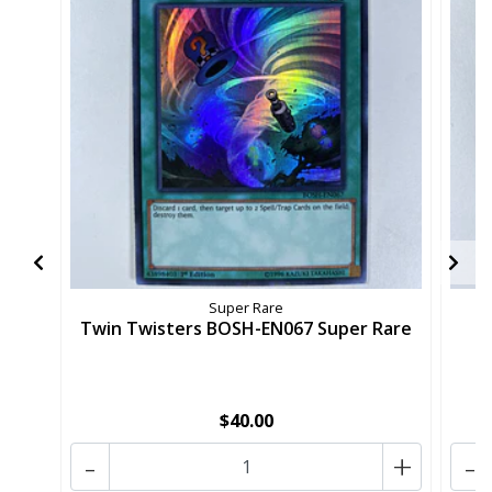
Super Rare
Twin Twisters BOSH-EN067 Super Rare
N
$40.00
-
+
-