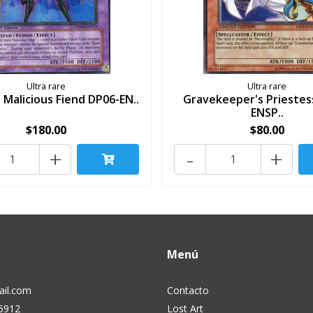
Ultra rare
Ultra rare
o Malicious Fiend DP06-EN..
Gravekeeper's Priestes
ENSP..
$180.00
$80.00
+
-
+
Menú
il.com
Contacto
5912
Lost Art