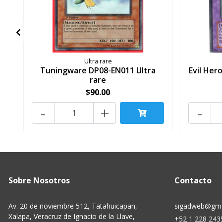
Ultra rare
Tuningware DP08-EN011 Ultra
Evil Her
rare
$90.00
-
+
-
Sobre Nosotros
Contacto
Av. 20 de noviembre 512, Tatahuicapan,
sigadweb@gma
Xalapa, Veracruz de Ignacio de la Llave,
+52 1 228 243