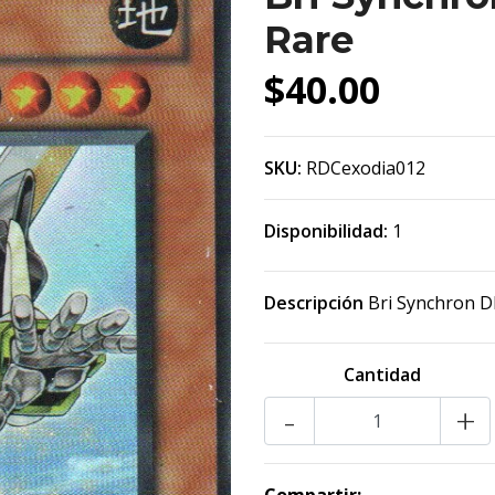
Rare
$40.00
SKU:
RDCexodia012
Disponibilidad:
1
Descripción
Bri Synchron D
Cantidad
-
+