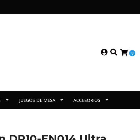
0
G
JUEGOS DE MESA
ACCESORIOS
n DP10-EN014 Ultra