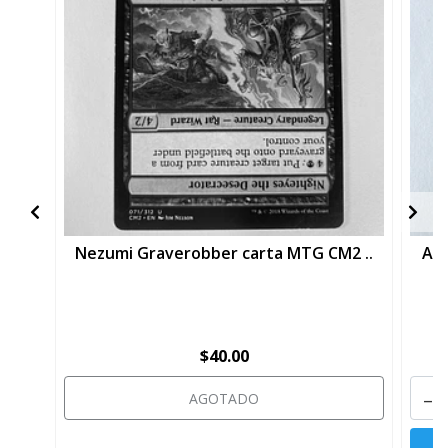
Nezumi Graverobber carta MTG CM2 ..
Axe
$40.00
-
AGOTADO