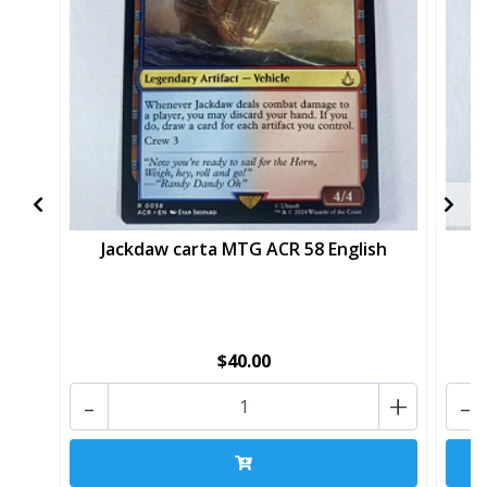
Jackdaw carta MTG ACR 58 English
A
$40.00
-
+
-