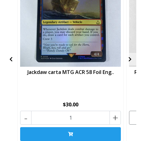
Jackdaw carta MTG ACR 58 Foil Eng..
Re
$30.00
-
+