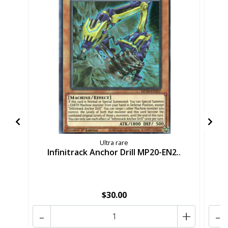
Ultra rare
Infinitrack Anchor Drill MP20-EN2..
I
$30.00
-
+
-