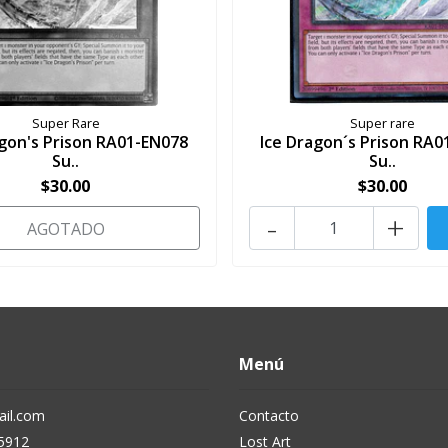
Super Rare
Super rare
agon's Prison RA01-EN078
Ice Dragon´s Prison RA0
Su..
Su..
$30.00
$30.00
-
+
AGOTADO
Menú
il.com
Contacto
5912
Lost Art