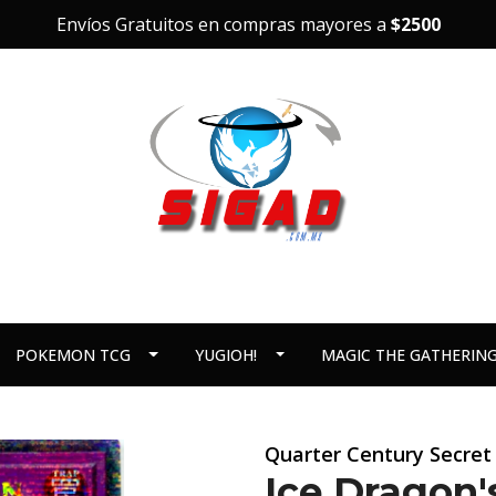
Envíos Gratuitos en compras mayores a
$2500
POKEMON TCG
YUGIOH!
MAGIC THE GATHERIN
Quarter Century Secret
Ice Dragon'