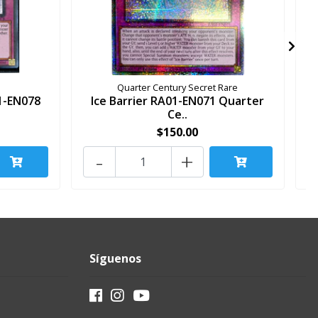
Quarter Century Secret Rare
1-EN078
Ice Barrier RA01-EN071 Quarter
Ce..
$150.00
-
+
Síguenos