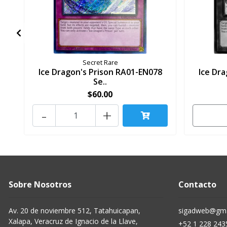
Secret Rare
Ice Dragon's Prison RA01-EN078
Ice Dr
Se..
$60.00
-
+
Sobre Nosotros
Contacto
Av. 20 de noviembre 512, Tatahuicapan,
sigadweb@gma
Xalapa, Veracruz de Ignacio de la Llave,
+52 1 228 243