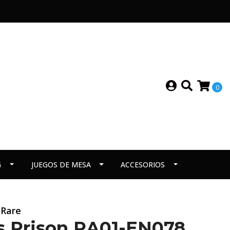
0
G
JUEGOS DE MESA
ACCESORIOS
 Rare
s Prison RA01-EN078