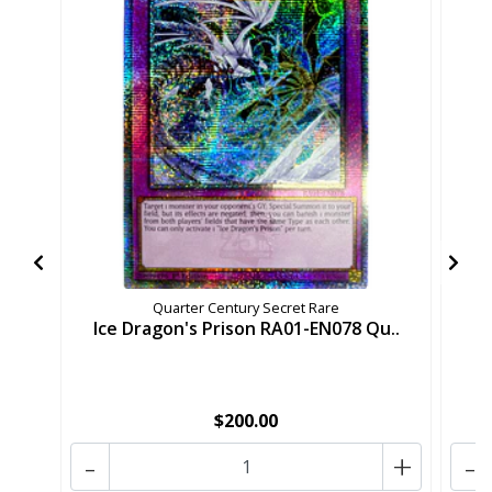
Quarter Century Secret Rare
Ice Dragon's Prison RA01-EN078 Qu..
I
$200.00
-
+
-