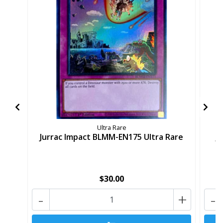
Ultra Rare
Jurrac Impact BLMM-EN175 Ultra Rare
J
$30.00
-
+
-