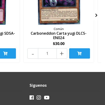
Común
gi SDSA-
Carboneddon Carta yugi DLCS-
EN024
$30.00
-
+
Síguenos