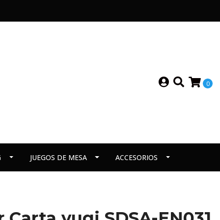
0
G
JUEGOS DE MESA
ACCESORIOS
er Carta yugi SDSA-EN031