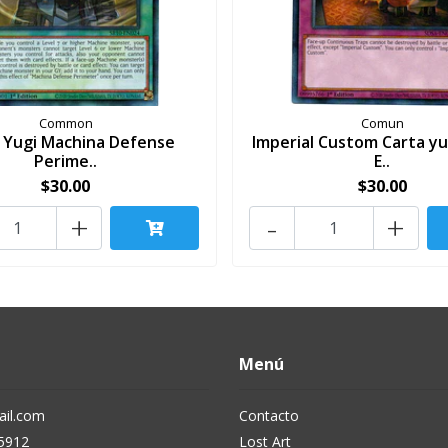
Common
Comun
 Yugi Machina Defense
Imperial Custom Carta yu
Perime..
E..
$30.00
$30.00
+
-
+
Menú
il.com
Contacto
5912
Lost Art