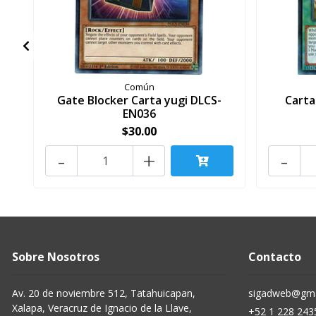
Común
Gate Blocker Carta yugi DLCS-
Carta
EN036
$30.00
-
+
-
Sobre Nosotros
Contacto
Av. 20 de noviembre 512, Tatahuicapan,
sigadweb@gma
Xalapa, Veracruz de Ignacio de la Llave,
+52 1 228 243