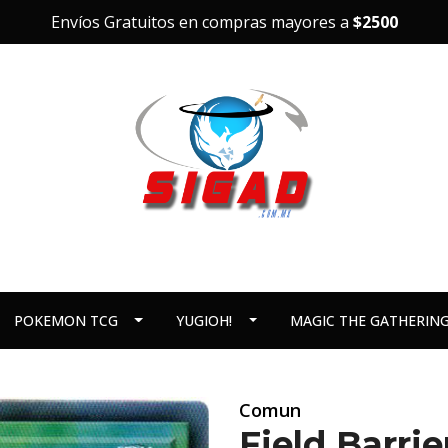
Envíos Gratuitos en compras mayores a
$2500
POKEMON TCG
YUGIOH!
MAGIC THE GATHERIN
Comun
Field Barri