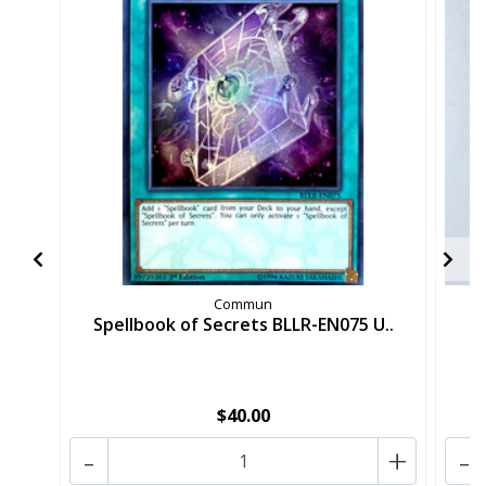
Commun
Spellbook of Secrets BLLR-EN075 U..
Sp
$40.00
-
+
-