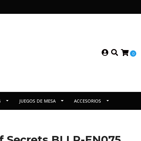
0
G
JUEGOS DE MESA
ACCESORIOS
of Secrets BLLR-EN075