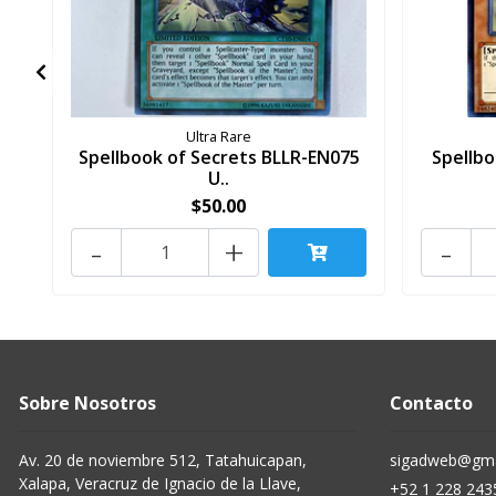
Ultra Rare
Spellbook of Secrets BLLR-EN075
Spellb
U..
$50.00
-
+
-
Sobre Nosotros
Contacto
Av. 20 de noviembre 512, Tatahuicapan,
sigadweb@gma
Xalapa, Veracruz de Ignacio de la Llave,
+52 1 228 243