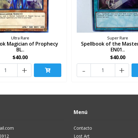
Ultra Rare
Super Rare
ook Magician of Prophecy
Spellbook of the Maste
BL..
EN01..
$40.00
$40.00
+
-
+
Menú
il.com
Contacto
5912
Lost Art