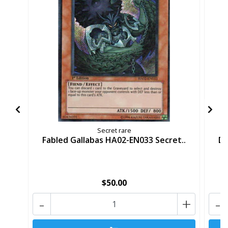
Secret rare
Fabled Gallabas HA02-EN033 Secret..
Da
$50.00
-
+
-