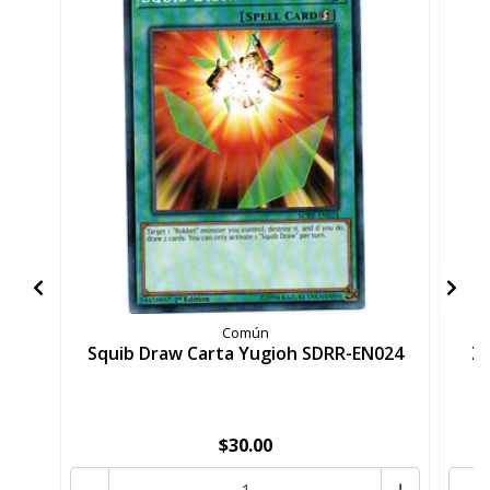
Común
Squib Draw Carta Yugioh SDRR-EN024
Ze
$30.00