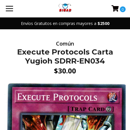
0
Envíos Gratuitos en compras mayores a
$2500
Común
Execute Protocols Carta
Yugioh SDRR-EN034
$30.00