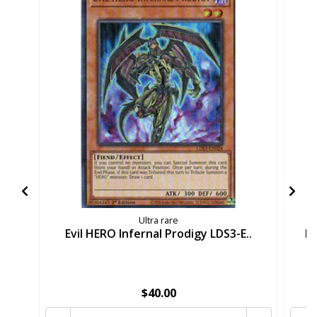
Ultra rare
Evil HERO Infernal Prodigy LDS3-E..
Ev
$40.00