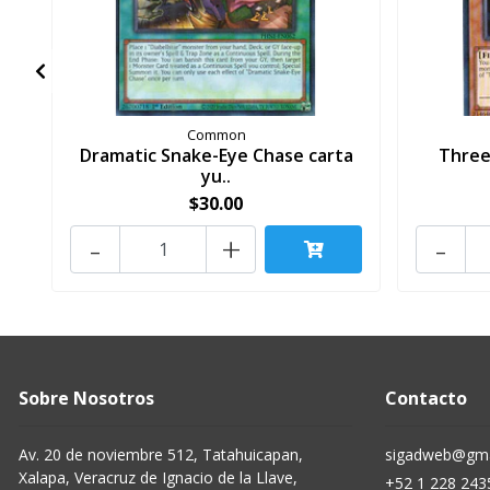
Common
Dramatic Snake-Eye Chase carta
Three
yu..
$30.00
-
+
-
Sobre Nosotros
Contacto
Av. 20 de noviembre 512, Tatahuicapan,
sigadweb@gma
Xalapa, Veracruz de Ignacio de la Llave,
+52 1 228 243