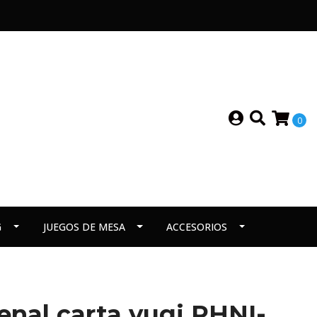
0
G
JUEGOS DE MESA
ACCESORIOS
enal carta yugi PHNI-