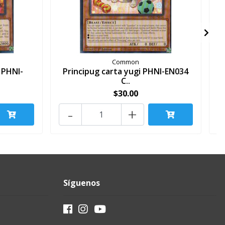
Common
 PHNI-
Principug carta yugi PHNI-EN034
C..
$30.00
-
+
Síguenos