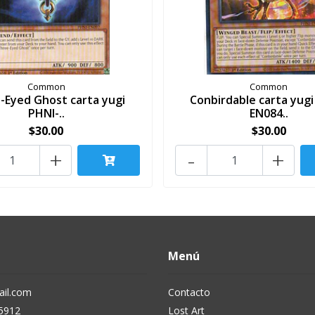
Common
Common
-Eyed Ghost carta yugi
Conbirdable carta yugi
PHNI-..
EN084..
$30.00
$30.00
+
-
+
Menú
il.com
Contacto
5912
Lost Art