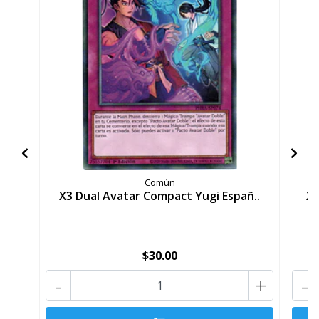
Común
X3 Dual Avatar Compact Yugi Españ..
X3
$30.00
-
+
-