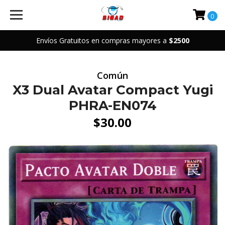
0
Envíos Gratuitos en compras mayores a
$2500
Común
X3 Dual Avatar Compact Yugi
PHRA-EN074
$30.00